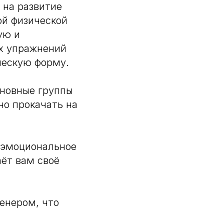
 на развитие
ой физической
ую и
ых упражнений
ческую форму.
сновные группы
о прокачать на
оэмоциональное
аёт вам своё
енером, что