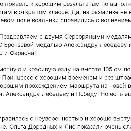
о привело к хорошим результатам по выпол
там в открытом классе. Да, на разминке не 
боевом поле всадники справились с волнение
. Поздравляем с двумя Серебряными медал
С Бронзовой медалью Александру Лебедеву 
о и Фараона!
мотную и красивую езду на высоте 105 см по
 Принцессе с хорошим временем и без штра
хорошим прохождением маршрута на новой 
н, Александру Лебедеву и Победу. Но есть е
правилась с неуверенностью и хорошо высту
не. Ольга Дородных и Лис показали очень с