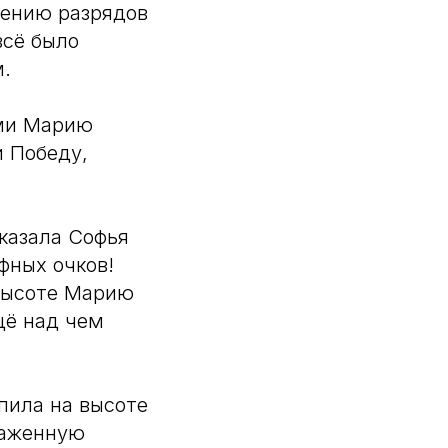
нению разрядов
всё было
м.
ями Марию
и Победу,
казала Софья
фных очков!
высоте Марию
щё над чем
пила на высоте
лаженную