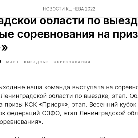
манда на соревнованиях
НОВОСТИ КЦ НЕВА 2022
адской области по выезд
ые соревнования на при
»»
0
МАРТ
ВЫЕЗДНЫЕ
СОРЕВНОВАНИЯ
ыходные наша команда выступала на соревн
 Ленинградской области по выездке, этап. О
а призы КСК «Приор»», этап. Весенний кубок
ок федераций СЗФО, этап Ленинградской обл
оревнования».