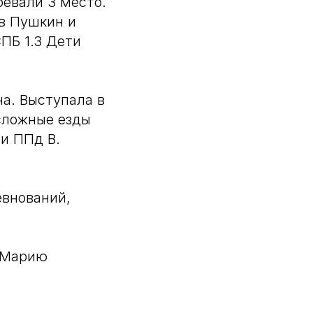
евали 3 место.
в Пушкин и
ПБ 1.3 Дети
а. Выступала в
сложные езды
 и ППд В.
евнований,
 Марию