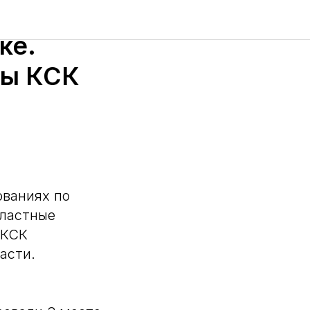
 «Кубок
ке.
зы КСК
ованиях по
бластные
 КСК
асти.