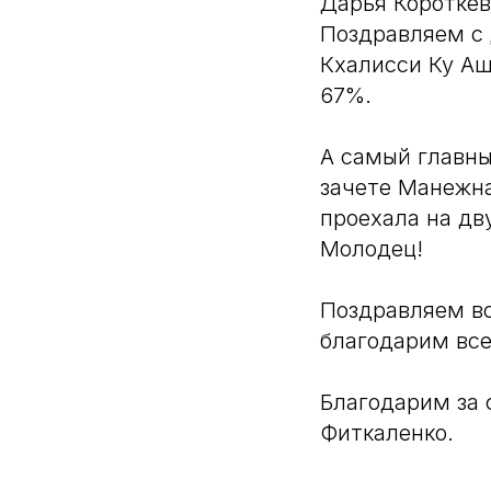
Дарья Короткев
Поздравляем с 
Кхалисси Ку Аш
67%.
А самый главны
зачете Манежна
проехала на дв
Молодец!
Поздравляем вс
благодарим вс
Благодарим за
Фиткаленко.