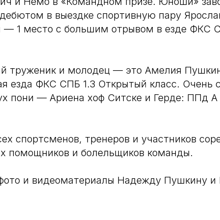
ич и Немо в «Командном призе. Юноши» заво
дебютом в выездке спортивную пару Яросла
 — 1 место с большим отрывом в езде ФКС С
й труженик и молодец — это Амелия Пушкин
я езда ФКС СПБ 1.3 Открытый класс. Очень 
ух пони — Ариена хоф Ситске и Герде: ППд А
ех спортсменов, тренеров и участников сор
ех помощников и болельщиков команды.
 фото и видеоматериалы Надежду Пушкину и