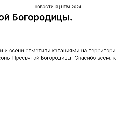
 у Храма Августовской и
НОВОСТИ КЦ НЕВА 2024
ой Богородицы.
й и осени отметили катаниями на территор
коны Пресвятой Богородицы. Спасибо всем, к