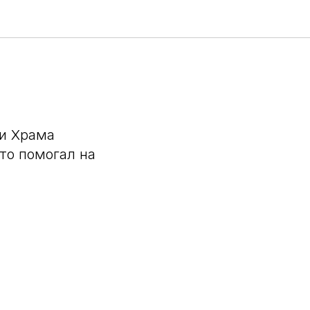
коны
ии Храма
то помогал на