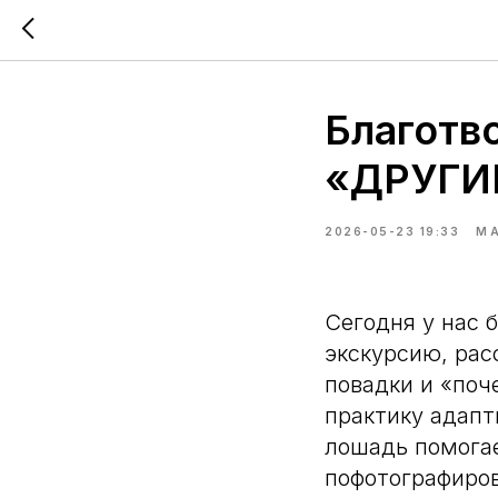
Благотв
«ДРУГИ
2026-05-23 19:33
М
Сегодня у нас 
экскурсию, рас
повадки и «поч
практику адапт
лошадь помога
пофотографиро