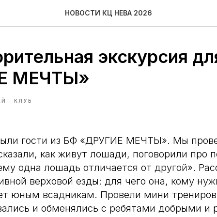
НОВОСТИ КЦ НЕВА 2026
орительная экскурсия дл
Е МЕЧТЫ»
АЙ
КЛУБ
были гости из БФ «ДРУГИЕ МЕЧТЫ». Мы пров
сказали, как живут лошади, поговорили про п
ему одна лошадь отличается от другой». Рас
ивной верховой езды: для чего она, кому ну
ет юным всадникам. Провели мини трениров
вались и обменялись с ребятами добрыми и