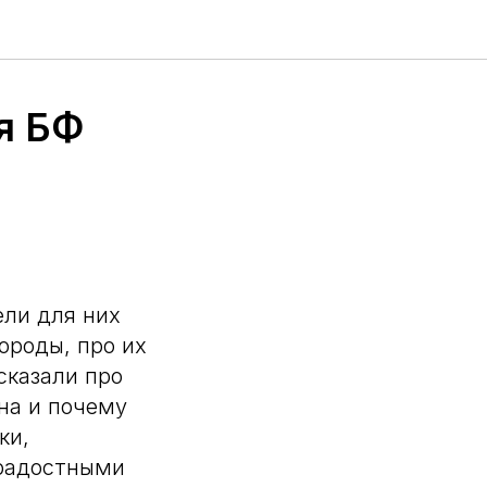
я БФ
ели для них
ороды, про их
сказали про
жна и почему
ки,
 радостными