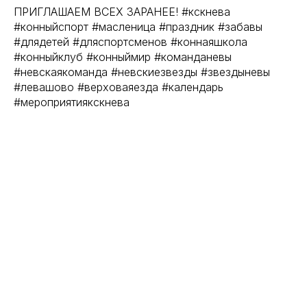
ПРИГЛАШАЕМ ВСЕХ ЗАРАНЕЕ! #кскнева
#конныйспорт #масленица #праздник #забавы
#длядетей #дляспортсменов #коннаяшкола
#конныйклуб #конныймир #команданевы
#невскаякоманда #невскиезвезды #звездыневы
#левашово #верховаяезда #календарь
#мероприятиякскнева