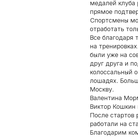
медалей клуба 
прямое подтве
Спортсмены мо
отработать тол
Все благодаря 
на тренировках
были уже на со
друг друга и п
колоссальный о
лошадях. Больш
Москву.
Валентина Морм
Виктор Кошкин 
После стартов 
работали на ст
Благодарим ко