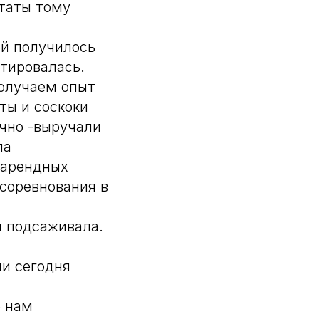
ьтаты тому
й получилось
птировалась.
получаем опыт
ты и соскоки
ично -выручали
ла
 арендных
 соревнования в
и подсаживала.
ми сегодня
е нам