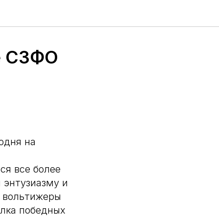
е СЗФО
одня на
ся все более
 энтузиазму и
 вольтижеры
илка победных