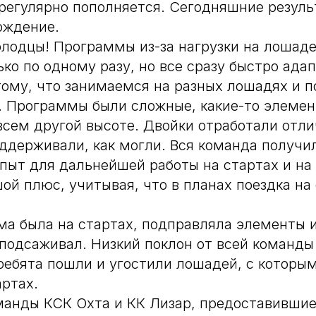
регулярно пополняется. Сегодняшние резул
рждение.
лодцы! Программы из-за нагрузки на лошаде
ько по одному разу, но все сразу быстро ада
тому, что занимаемся на разных лошадях и 
. Программы были сложные, какие-то элемен
всем другой высоте. Двойки отработали отл
оддерживали, как могли. Вся команда получи
пыт для дальнейшей работы на стартах и на
ой плюс, учитывая, что в планах поездка на
а была на стартах, подправляла элементы 
подсаживал. Низкий поклон от всей команды
ребята пошли и угостили лошадей, с которы
артах.
манды КСК Охта и КК Лизар, предоставивши