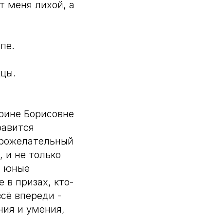
т меня лихой, а
пе.
дцы.
арине Борисовне
равится
брожелательный
, и не только
я юные
 в призах, кто-
всё впереди -
ния и умения,