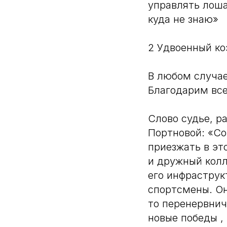
управлять лошад
куда не знаю»
2 Удвоенный ко
В любом случае
Благодарим все
Слово судье, р
Портновой: «Со
приезжать в эт
и дружный колл
его инфраструк
спортсмены. Они
то перенервнича
новые победы ,