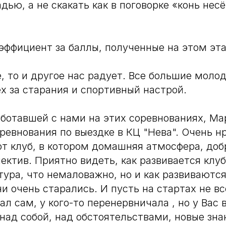
ью, а не скакать как в поговорке «конь несё
эффициент за баллы, полученные на этом эта
, то и другое нас радует. Все большие моло
х за старания и спортивный настрой.
аботавшей с нами на этих соревнованиях, М
ревнования по выездке в КЦ "Нева". Очень н
от клуб, в котором домашняя атмосфера, до
ектив. Приятно видеть, как развивается клуб
тура, что немаловажно, но и как развиваютс
 очень старались. И пусть на стартах не все
л сам, у кого-то перенервничала , но у Вас 
 над собой, над обстоятельствами, новые зна