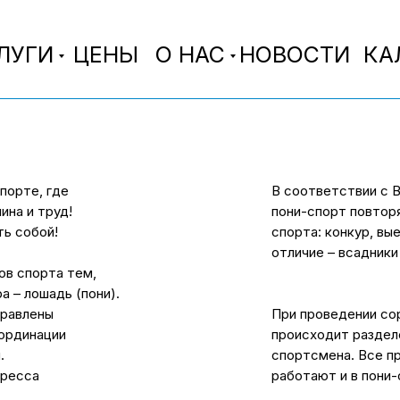
ЛУГИ
ЦЕНЫ
О НАС
НОВОСТИ
КА
порте, где
В соответствии с 
на и труд!
пони-спорт повтор
ть собой!
спорта: конкур, вы
отличие – всадники
ов спорта тем,
а – лошадь (пони).
правлены
При проведении сор
оординации
происходит разделе
.
спортсмена. Все пр
тресса
работают и в пони-